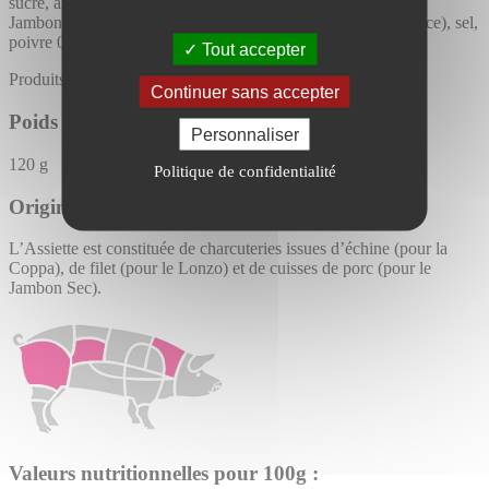
sucre, ail. Antioxydants : E300, E301. Conservateur : E252.
Jambon Sec au poivre 50 g : Jambon de Porc (Origine : France), sel,
poivre 0.6%.
Tout accepter
Produits fumés au bois de Hêtre.
Continuer sans accepter
Poids :
Personnaliser
120 g
Politique de confidentialité
Origine :
L’Assiette est constituée de charcuteries issues d’échine (pour la
Coppa), de filet (pour le Lonzo) et de cuisses de porc (pour le
Jambon Sec).
Valeurs nutritionnelles pour 100g :