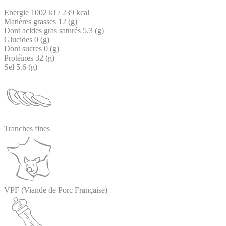
Energie
1002 kJ / 239 kcal
Matières grasses
12 (g)
Dont acides gras saturés
5.3 (g)
Glucides
0 (g)
Dont sucres
0 (g)
Protéines
32 (g)
Sel
5.6 (g)
Tranches fines
VPF (Viande de Porc Française)