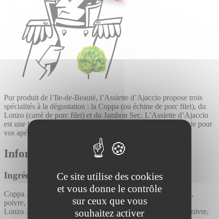
Pur produit de l’Ile-de-Beauté, l’Assiette d’Ajaccio propose trois
spécialités à la dégustation : la Coppa (ou échine de porc filet), du
Lonzo (carré de porc filet) et du Jambon Sec. L’Assiette d’Ajaccio
est une belle découverte, aux saveurs subtiles et variées. Idéale pour
vos apéritifs en hiver comme en été.
Informations complémentaires :
Ingrédients :
Ce site utilise des cookies
et vous donne le contrôle
Coppa 35 g : Echine de porc (Origine : France), sel, dextrose,
sur ceux que vous
poivre, sucre, ail.
souhaitez activer
Lonzo
35 g : Filet de porc (Origine : France), sel, dextrose, poivre,