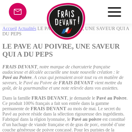
Panneau de gestion des cookies
Accueil
Actualités
LE PAVE AU POIVRE, UNE SAVEUR QUI A
DU PEPS
LE PAVE AU POIVRE, UNE SAVEUR
QUI A DU PEPS
FRAIS DEVANT
, notre marque de charcuterie française
audacieuse et décalée accueille une toute nouvelle création : le
Pavé au Poivre
. A ceux qui pensaient avoir tout vu en matière de
saveurs, le Pavé au Poivre de
FRAIS DEVANT
vient mettre du
goût, de la gourmandise et une note relevée dans vos assiettes.
Dans la famille
FRAIS DEVANT
, je demande le
Pavé au Poivre
.
Ce produit 100% français a fait son entrée dans la gamme
permanente de
FRAIS DEVANT
au mois de mai. Le secret du
Pavé au poivre réside dans la sélection rigoureuse des ingrédients.
Fabriqué dans la région lyonnaise, le
Pavé au poivre
est constitué
d’un hachage de viande française et de gras de porc, enrobé d’une
couche généreuse de poivre concassé. Pour les puristes de la