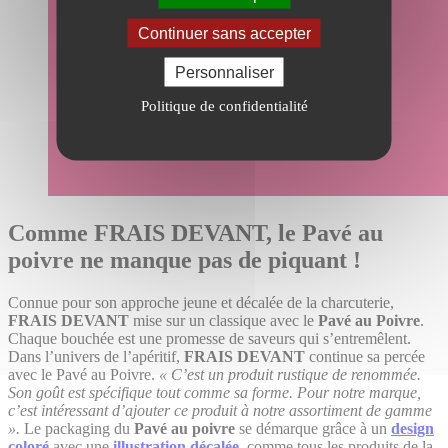
Continuer sans accepter
Personnaliser
Politique de confidentialité
Comme FRAIS DEVANT, le Pavé au
poivre ne manque pas de piquant !
Connue pour son approche jeune et décalée de la charcuterie,
FRAIS DEVANT
mise sur un classique avec le
Pavé au Poivre
.
Chaque bouchée est une promesse de saveurs qui s’entremêlent.
Dans l’univers de l’apéritif,
FRAIS DEVANT
continue sa percée
avec le Pavé au Poivre.
« C’est un produit rustique de renommée.
Son goût est spécifique tout comme sa forme. Pour notre marque,
c’est intéressant d’ajouter ce produit à notre assortiment de gamme
».
Le packaging du
Pavé au poivre
se démarque grâce à un
design
coloré
avec une
illustration décalée,
comme tous les produits de la