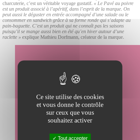
charcuterie, c’est un véritable voyage gustatif.
« Le Pavé au poivre
est un produit associé à l’apéritif, dans l’esprit de la marque. On
peut aussi le déguster en entrée accompagné d’une salade ou le
consommer en sandwich grâce à sa forme ronde qui s’adapte au
pain-baguette. C’est un produit qui ne connaît pas les saisons
puisqu’il se mange aussi bien en été qu’en hiver autour d’une
raclette »
explique Mathieu Dorfmann, créateur de la marque.
Ce site utilise des cookies
et vous donne le contrôle
sur ceux que vous
souhaitez activer
Tout accepter