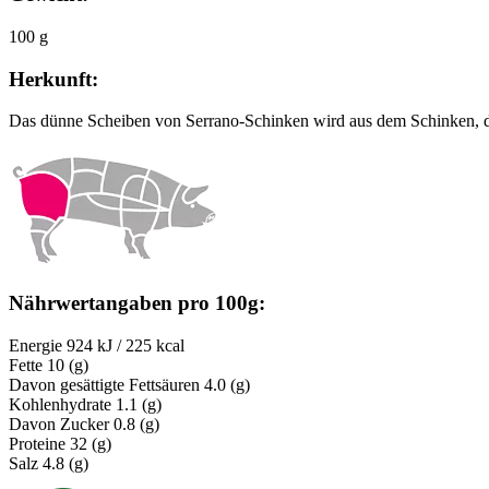
100 g
Herkunft:
Das dünne Scheiben von Serrano-Schinken wird aus dem Schinken, d. 
Nährwertangaben pro 100g:
Energie
924 kJ / 225 kcal
Fette
10 (g)
Davon gesättigte Fettsäuren
4.0 (g)
Kohlenhydrate
1.1 (g)
Davon Zucker
0.8 (g)
Proteine
32 (g)
Salz
4.8 (g)