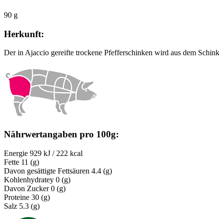
90 g
Herkunft:
Der in Ajaccio gereifte trockene Pfefferschinken wird aus dem Schinke
Nährwertangaben pro 100g:
Energie
929 kJ / 222 kcal
Fette
11 (g)
Davon gesättigte Fettsäuren
4.4 (g)
Kohlenhydratey
0 (g)
Davon Zucker
0 (g)
Proteine
30 (g)
Salz
5.3 (g)