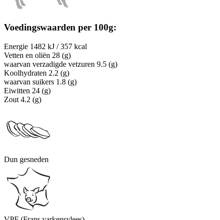
Voedingswaarden per 100g:
Energie
1482 kJ / 357 kcal
Vetten en oliën
28 (g)
waarvan verzadigde vetzuren
9.5 (g)
Koolhydraten
2.2 (g)
waarvan suikers
1.8 (g)
Eiwitten
24 (g)
Zout
4.2 (g)
Dun gesneden
VPF (Frans varkensvlees)