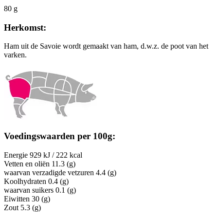
80 g
Herkomst:
Ham uit de Savoie wordt gemaakt van ham, d.w.z. de poot van het
varken.
Voedingswaarden per 100g:
Energie
929 kJ / 222 kcal
Vetten en oliën
11.3 (g)
waarvan verzadigde vetzuren
4.4 (g)
Koolhydraten
0.4 (g)
waarvan suikers
0.1 (g)
Eiwitten
30 (g)
Zout
5.3 (g)