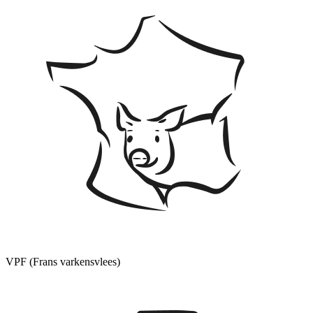
VPF (Frans varkensvlees)